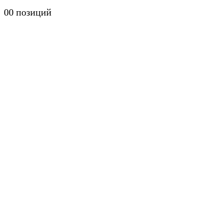
0
0 позиций