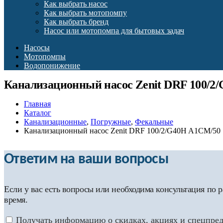
Как выбрать насос
Как выбрать мотопомпу
Как выбрать бренд
Насос или мотопомпа для бытовых задач
Насосы
Мотопомпы
Водопонижение
Канализационный насос Zenit DRF 100/2
Главная
Каталог
Канализационные
,
Погружные
,
Фекальные
Канализационный насос Zenit DRF 100/2/G40H A1CM/50
Ответим на ваши вопросы
Если у вас есть вопросы или необходима консультация по
время.
Получать информацию о скидках, акциях и спецпре