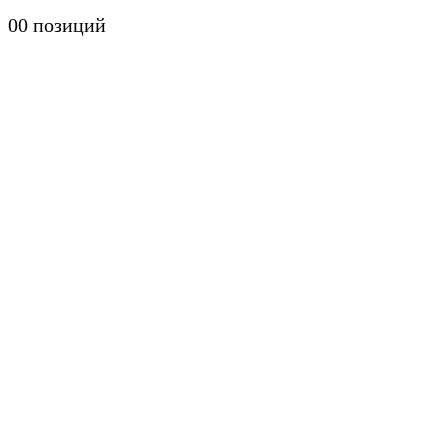
0
0 позиций