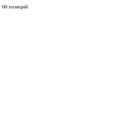
0
0 позиций