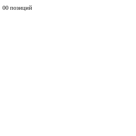
0
0 позиций