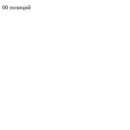
0
0 позиций