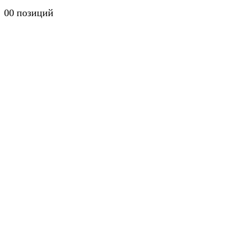
0
0 позиций