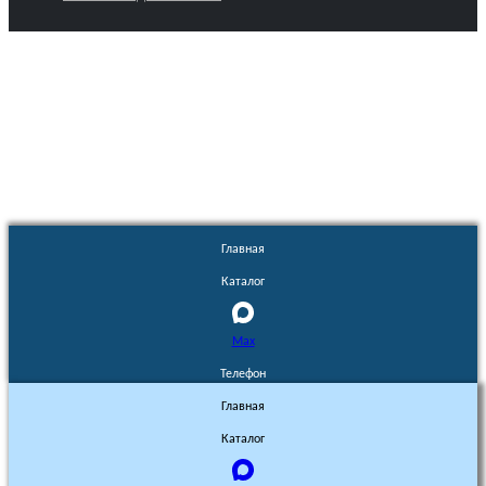
Euronasos.ru. © 1996 - 2026.
Копирование материалов с сайта
без разрешения запрещено!
Главная
Каталог
Max
Телефон
Главная
Каталог