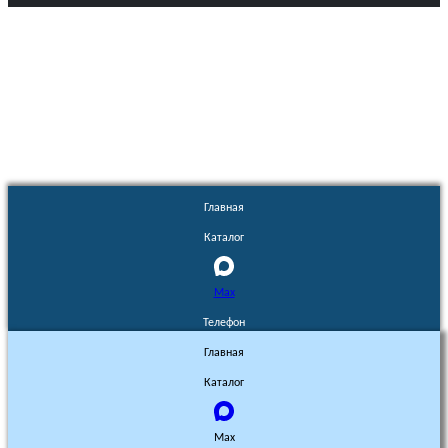
Euronasos.ru. © 1996 - 2026.
Копирование материалов с сайта
без разрешения запрещено!
Главная
Каталог
Max
Телефон
Главная
Каталог
Max