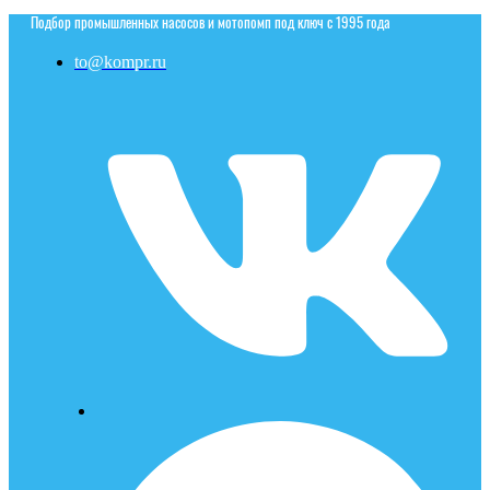
Подбор промышленных насосов и мотопомп под ключ с 1995 года
to@kompr.ru