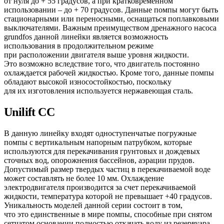
от нуля до + 55 градусов, а при кратковременном
использовании – до + 70 градусов. Данные помпы могут быть
стационарными или переносными, оснащаться поплавковыми
выключателями. Важным преимуществом дренажного насоса
grundfos данной линейки является возможность
использования в продолжительном режиме
при расположении двигателя выше уровня жидкости.
Это возможно вследствие того, что двигатель постоянно
охлаждается рабочей жидкостью. Кроме того, данные помпы
обладают высокой износостойкостью, поскольку
для их изготовления используется нержавеющая сталь.
Unilift CC
В данную линейку входят одноступенчатые погружные
помпы с вертикальным напорным патрубком, которые
используются для перекачивания грунтовых и дождевых
сточных вод, опорожнения бассейнов, аэрации прудов.
Допустимый размер твердых частиц в перекачиваемой воде
может составлять не более 10 мм. Охлаждение
электродвигателя производится за счет перекачиваемой
жидкости, температура которой не превышает +40 градусов.
Уникальность моделей данной серии состоит в том,
что это единственные в мире помпы, способные при снятом
сетчатом основании полностью откачать воду из резервуара