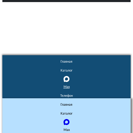
Euronasos.ru. © 1996 - 2026.
Копирование материалов с сайта
без разрешения запрещено!
Главная
Каталог
Max
Телефон
Главная
Каталог
Max