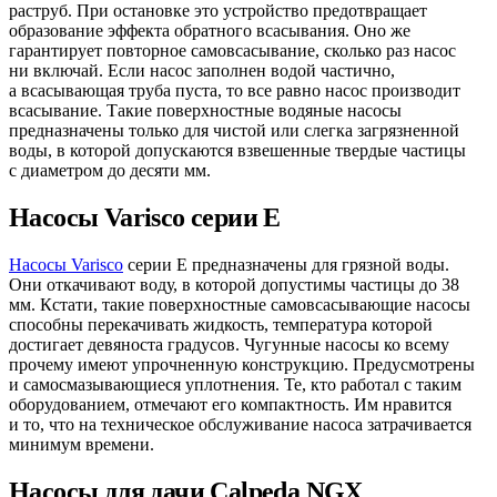
раструб. При остановке это устройство предотвращает
образование эффекта обратного всасывания. Оно же
гарантирует повторное самовсасывание, сколько раз насос
ни включай. Если насос заполнен водой частично,
а всасывающая труба пуста, то все равно насос производит
всасывание. Такие поверхностные водяные насосы
предназначены только для чистой или слегка загрязненной
воды, в которой допускаются взвешенные твердые частицы
с диаметром до десяти мм.
Насосы Varisco серии E
Насосы Varisco
серии Е предназначены для грязной воды.
Они откачивают воду, в которой допустимы частицы до 38
мм. Кстати, такие поверхностные самовсасывающие насосы
способны перекачивать жидкость, температура которой
достигает девяноста градусов. Чугунные насосы ко всему
прочему имеют упрочненную конструкцию. Предусмотрены
и самосмазывающиеся уплотнения. Те, кто работал с таким
оборудованием, отмечают его компактность. Им нравится
и то, что на техническое обслуживание насоса затрачивается
минимум времени.
Насосы для дачи Calpeda NGX